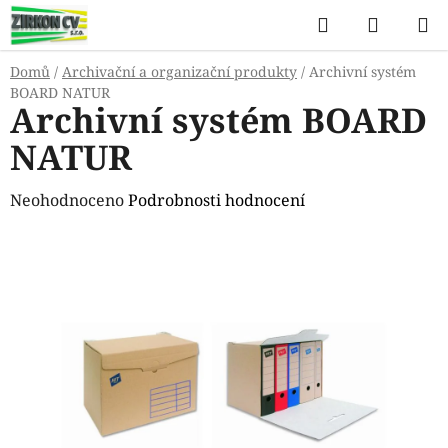
Přejít
Hledat
NÁKUP
na
KOŠÍK
obsah
Domů
/
Archivační a organizační produkty
/
Archivní systém
BOARD NATUR
Archivní systém BOARD
NATUR
Průměrné
Neohodnoceno
Podrobnosti hodnocení
hodnocení
produktu
je
0,0
z
5
hvězdiček.