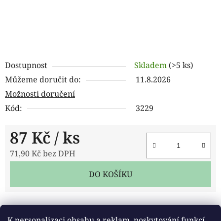
Dostupnost
Skladem
(>5 ks)
Můžeme doručit do:
11.8.2026
Možnosti doručení
Kód:
3229
87 Kč
/ ks
71,90 Kč bez DPH
Měrná cena:
DO KOŠÍKU
Tisk
Zeptat se
Sdílet
K personalizaci obsahu a reklam, poskytování funkcí