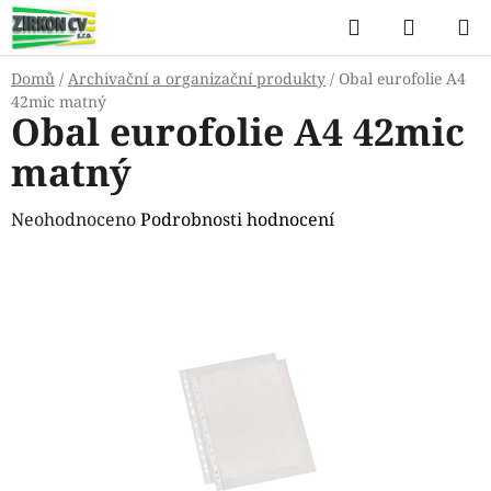
Přejít
Hledat
NÁKUP
na
KOŠÍK
obsah
Domů
/
Archivační a organizační produkty
/
Obal eurofolie A4
42mic matný
Obal eurofolie A4 42mic
matný
Průměrné
Neohodnoceno
Podrobnosti hodnocení
hodnocení
produktu
je
0,0
z
5
hvězdiček.