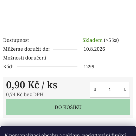
Dostupnost
Skladem
(>5 ks)
Můžeme doručit do:
10.8.2026
Možnosti doručení
Kód:
1299
0,90 Kč
/ ks
0,74 Kč bez DPH
Měrná cena:
DO KOŠÍKU
Tisk
Zeptat se
Sdílet
K personalizaci obsahu a reklam, poskytování funkcí