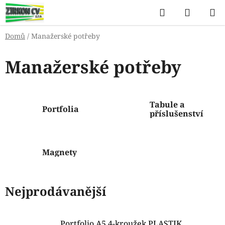
Přejít
Hledat
NÁKUP
na
KOŠÍK
obsah
Domů
/
Manažerské potřeby
Manažerské potřeby
Tabule a
Portfolia
příslušenství
Magnety
Nejprodávanější
Portfolio A5 4-kroužek PLASTIK