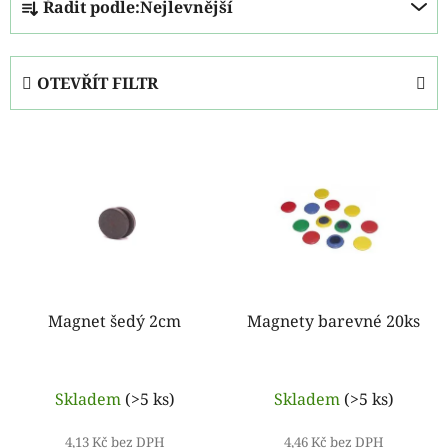
Řadit podle:
Nejlevnější
a
z
e
OTEVŘÍT FILTR
n
í
V
p
ý
r
p
o
i
d
s
u
p
k
r
t
o
Magnet šedý 2cm
Magnety barevné 20ks
ů
d
u
k
Skladem
(>5 ks)
Skladem
(>5 ks)
t
4,13 Kč bez DPH
4,46 Kč bez DPH