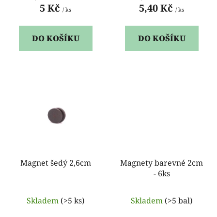
ů
5 Kč
5,40 Kč
/ ks
/ ks
DO KOŠÍKU
DO KOŠÍKU
Magnet šedý 2,6cm
Magnety barevné 2cm
- 6ks
Skladem
(>5 ks)
Skladem
(>5 bal)