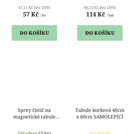
47,11 Kč bez DPH
94,21 Kč bez DPH
57 Kč
114 Kč
/ ks
/ bal
DO KOŠÍKU
DO KOŠÍKU
Sprey čistič na
Tabule korková 40cm
magnetické tabule
x 60cm SAMOLEPÍCÍ
250ml
Skladem
(2 ks)
Na dotaz