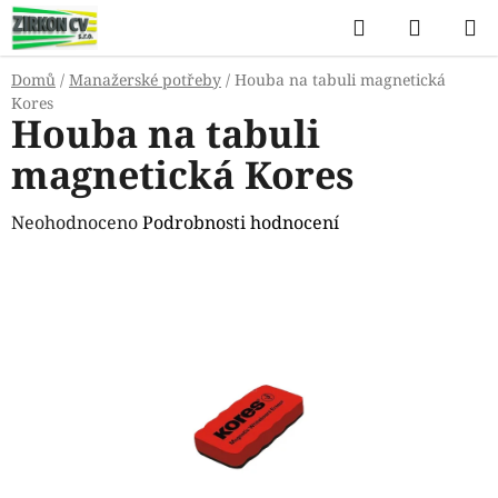
Přejít
Hledat
NÁKUP
na
KOŠÍK
obsah
Domů
/
Manažerské potřeby
/
Houba na tabuli magnetická
Kores
Houba na tabuli
magnetická Kores
Průměrné
Neohodnoceno
Podrobnosti hodnocení
hodnocení
produktu
je
0,0
z
5
hvězdiček.