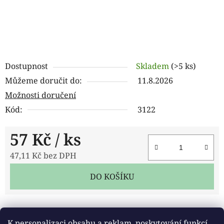
Dostupnost
Skladem
(>5 ks)
Můžeme doručit do:
11.8.2026
Možnosti doručení
Kód:
3122
57 Kč
/ ks
47,11 Kč bez DPH
Měrná cena:
DO KOŠÍKU
Tisk
Zeptat se
Sdílet
K personalizaci obsahu a reklam, poskytování funkcí