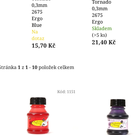
Tornado
0,3mm
0,3mm
2675
2675
Ergo
Ergo
Blue
Skladem
Na
(>5 ks)
dotaz
21,40 Kč
15,70 Kč
Stránka
1
z
1
-
10
položek celkem
V
ý
Kód:
1151
p
i
s
p
r