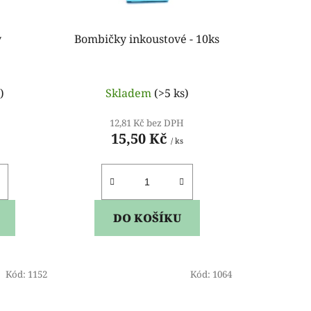
u
k
ý
Bombičky inkoustové - 10ks
t
ů
)
Skladem
(>5 ks)
12,81 Kč bez DPH
15,50 Kč
/ ks
DO KOŠÍKU
Kód:
1152
Kód:
1064