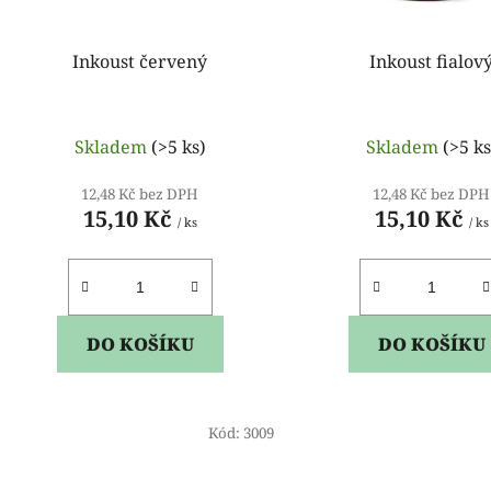
o
d
Inkoust červený
Inkoust fialov
u
k
t
Skladem
(>5 ks)
Skladem
(>5 ks
ů
12,48 Kč bez DPH
12,48 Kč bez DPH
15,10 Kč
15,10 Kč
/ ks
/ ks
DO KOŠÍKU
DO KOŠÍKU
Kód:
3009