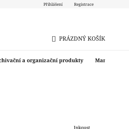
Přihlášení
Registrace
PRÁZDNÝ KOŠÍK
NÁKUPNÍ
KOŠÍK
chivační a organizační produkty
Manažerské 
Inkoust