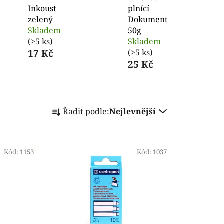
Inkoust
plnící
zelený
Dokument
Skladem
50g
(>5 ks)
Skladem
17 Kč
(>5 ks)
25 Kč
Ř
Řadit podle:
Nejlevnější
a
z
e
Kód:
1153
n
Kód:
1037
í
p
r
o
d