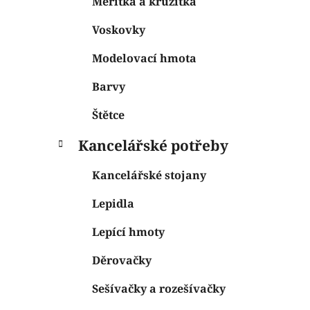
Měřítka a kružítka
Voskovky
Modelovací hmota
Barvy
Štětce
Kancelářské potřeby
Kancelářské stojany
Lepidla
Lepící hmoty
Děrovačky
Sešívačky a rozešívačky