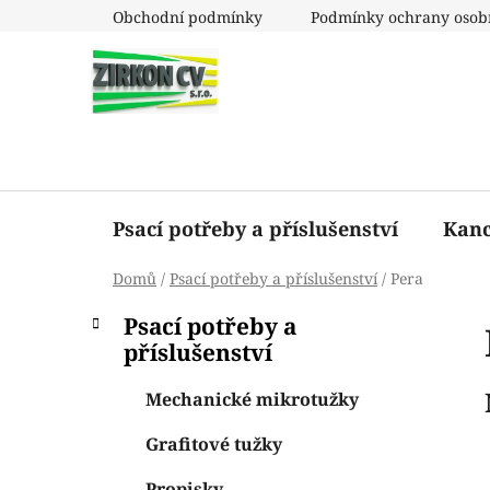
Přejít
Obchodní podmínky
Podmínky ochrany osob
na
obsah
Psací potřeby a příslušenství
Kanc
Domů
/
Psací potřeby a příslušenství
/
Pera
P
K
Přeskočit
Psací potřeby a
a
o
kategorie
příslušenství
t
s
e
t
Mechanické mikrotužky
g
r
o
Grafitové tužky
a
r
i
n
Propisky