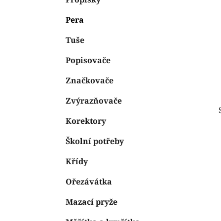
e
n
Pera
í
p
Tuše
a
n
Popisovače
e
Značkovače
l
Zvýrazňovače
Korektory
Školní potřeby
Křídy
Ořezávátka
Mazací pryže