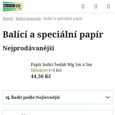
Přejít
Hledat
NÁKUP
na
KOŠÍK
obsah
Domů
/
Balící materiál
/
Balící a speciální papír
Balící a speciální papír
Nejprodávanější
Papír balící Šedák 90g 1m x 5m
Skladem
(>5 ks)
44,36 Kč
Ř
Řadit podle:
Nejlevnější
a
z
e