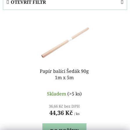
OTEVŘÍT FILTR
n
í
V
p
ý
r
p
o
i
d
s
u
p
k
r
t
o
Papír balící Šedák 90g
ů
1m x 5m
d
u
k
Skladem
(>5 ks)
t
36,66 Kč bez DPH
ů
44,36 Kč
/ ks