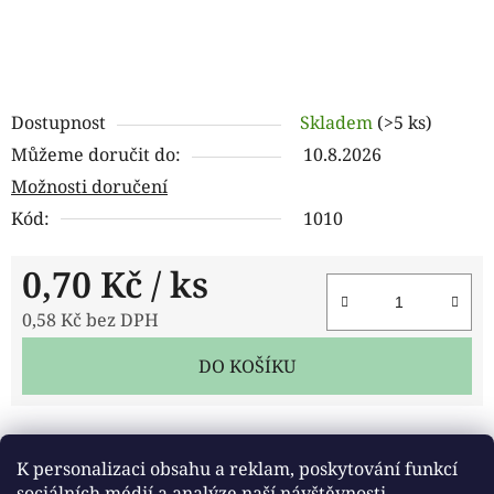
Dostupnost
Skladem
(>5 ks)
Můžeme doručit do:
10.8.2026
Možnosti doručení
Kód:
1010
0,70 Kč
/ ks
0,58 Kč bez DPH
Měrná cena:
DO KOŠÍKU
Tisk
Zeptat se
Sdílet
K personalizaci obsahu a reklam, poskytování funkcí
sociálních médií a analýze naší návštěvnosti