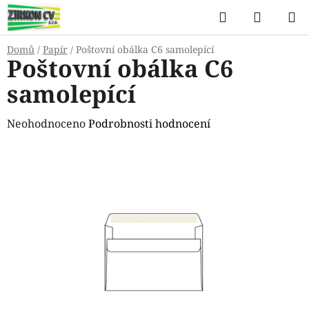
Přejít
Hledat
NÁKUP
na
KOŠÍK
obsah
Domů
/
Papír
/
Poštovní obálka C6 samolepící
Poštovní obálka C6
samolepící
Průměrné
Neohodnoceno
Podrobnosti hodnocení
hodnocení
produktu
je
0,0
z
5
hvězdiček.