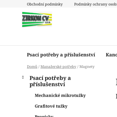
Přejít
Obchodní podmínky
Podmínky ochrany osob
na
obsah
Psací potřeby a příslušenství
Kanc
Domů
/
Manažerské potřeby
/
Magnety
P
K
Přeskočit
Psací potřeby a
a
o
kategorie
příslušenství
t
s
e
t
Mechanické mikrotužky
g
r
o
Grafitové tužky
a
r
i
n
Propisky