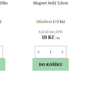
k
20ks
Magnet šedý 2,6cm
t
ů
)
Skladem
(>5 ks)
8,26 Kč bez DPH
10 Kč
/ ks
DO KOŠÍKU