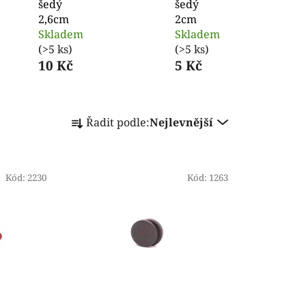
šedý
šedý
2,6cm
2cm
Skladem
Skladem
(>5 ks)
(>5 ks)
10 Kč
5 Kč
Ř
Řadit podle:
Nejlevnější
a
z
e
Kód:
2230
n
Kód:
1263
í
p
r
o
d
u