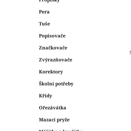
e
n
Pera
í
p
Tuše
a
n
Popisovače
e
Značkovače
l
Zvýrazňovače
Korektory
Školní potřeby
Křídy
Ořezávátka
Mazací pryže