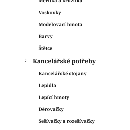
Měřítka a kružítka
Voskovky
Modelovací hmota
Barvy
Štětce
Kancelářské potřeby
Kancelářské stojany
Lepidla
Lepící hmoty
Děrovačky
Sešívačky a rozešívačky