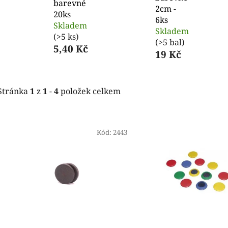
barevné
2cm -
20ks
6ks
Skladem
Skladem
(>5 ks)
(>5 bal)
5,40 Kč
19 Kč
Stránka
1
z
1
-
4
položek celkem
V
ý
Kód:
2443
p
i
s
p
r
o
d