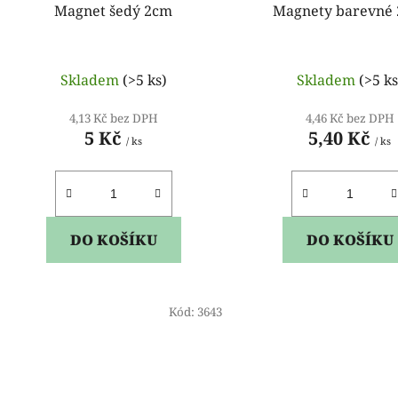
Magnet šedý 2cm
Magnety barevné 
u
k
t
Skladem
(>5 ks)
Skladem
(>5 ks
ů
4,13 Kč bez DPH
4,46 Kč bez DPH
5 Kč
5,40 Kč
/ ks
/ ks
DO KOŠÍKU
DO KOŠÍKU
Kód:
3643