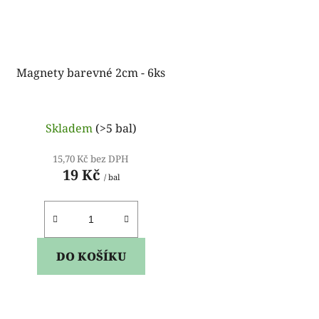
Magnety barevné 2cm - 6ks
Skladem
(>5 bal)
15,70 Kč bez DPH
19 Kč
/ bal
DO KOŠÍKU
O