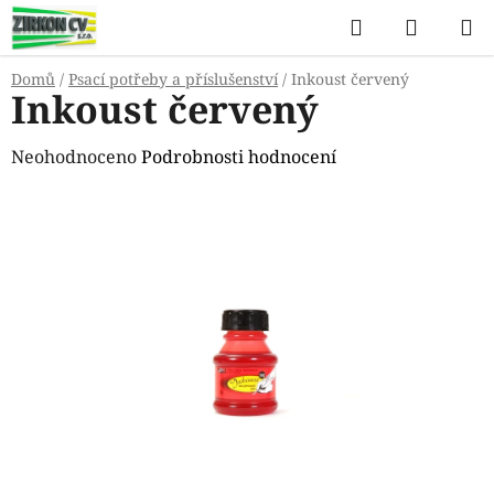
Přejít
Hledat
NÁKUP
na
KOŠÍK
obsah
Domů
/
Psací potřeby a příslušenství
/
Inkoust červený
Inkoust červený
Průměrné
Neohodnoceno
Podrobnosti hodnocení
hodnocení
produktu
je
0,0
z
5
hvězdiček.