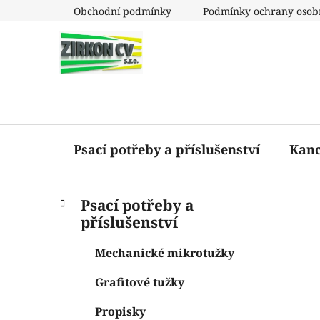
Přejít
Obchodní podmínky
Podmínky ochrany osob
na
obsah
Psací potřeby a příslušenství
Kanc
P
K
Přeskočit
Psací potřeby a
a
o
kategorie
příslušenství
t
s
e
t
Mechanické mikrotužky
g
r
o
Grafitové tužky
a
r
i
n
Propisky