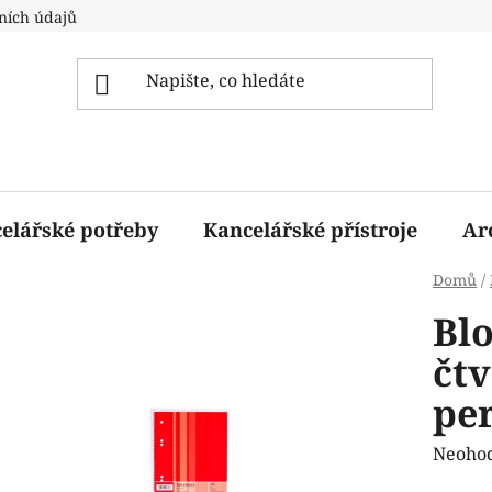
ních údajů
elářské potřeby
Kancelářské přístroje
Ar
Domů
/
Blo
čtv
pe
Průmě
Neoho
hodnoc