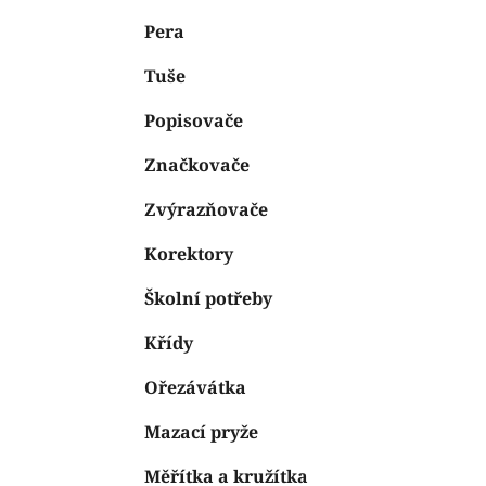
e
n
Pera
í
p
Tuše
a
n
Popisovače
e
Značkovače
l
Zvýrazňovače
Korektory
Školní potřeby
Křídy
Ořezávátka
Mazací pryže
Měřítka a kružítka