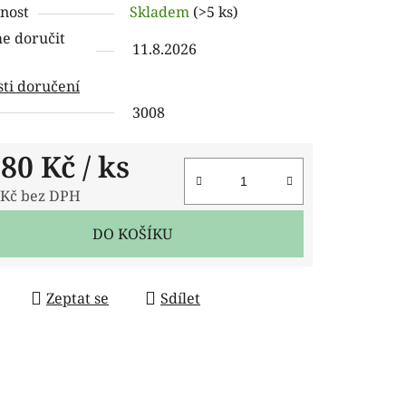
nost
Skladem
(>5 ks)
tu
 doručit
11.8.2026
ti doručení
3008
ček.
,80 Kč
/ ks
 Kč bez DPH
 cena:
DO KOŠÍKU
Zeptat se
Sdílet