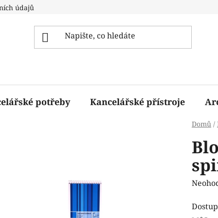
ních údajů
elářské potřeby
Kancelářské přístroje
Ar
Domů
/
Blo
spi
Průmě
Neoho
hodnoc
Dostup
produk