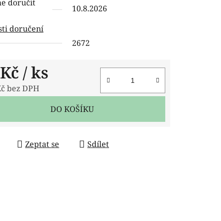
 doručit
10.8.2026
ti doručení
2672
ček.
 Kč
/ ks
Kč bez DPH
 cena:
DO KOŠÍKU
Zeptat se
Sdílet