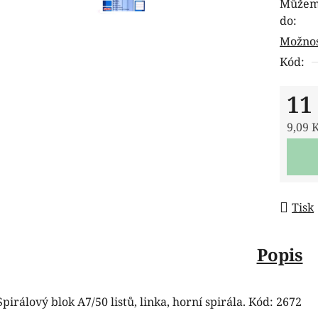
Můžeme
je
do:
0,0
Možnos
z
Kód:
5
hvězdi
11
9,09 
Měrná
Tisk
Popis
Spirálový blok A7/50 listů, linka, horní spirála. Kód: 2672