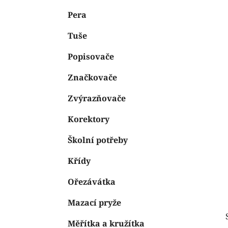
e
n
Pera
í
p
Tuše
a
n
Popisovače
e
Značkovače
l
Zvýrazňovače
Korektory
Školní potřeby
Křídy
Ořezávátka
Mazací pryže
Měřítka a kružítka