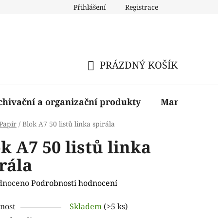
Přihlášení
Registrace
PRÁZDNÝ KOŠÍK
NÁKUPNÍ
KOŠÍK
chivační a organizační produkty
Manažerské 
Papír
/
Blok A7 50 listů linka spirála
k A7 50 listů linka
rála
rné
dnoceno
Podrobnosti hodnocení
ení
nost
Skladem
(>5 ks)
tu