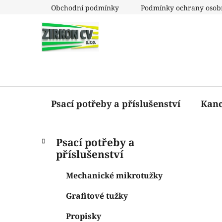
Přejít
Obchodní podmínky
Podmínky ochrany osob
na
obsah
Psací potřeby a příslušenství
Kanc
P
K
Přeskočit
Psací potřeby a
a
o
kategorie
příslušenství
t
s
e
t
Mechanické mikrotužky
g
r
o
Grafitové tužky
a
r
i
n
Propisky