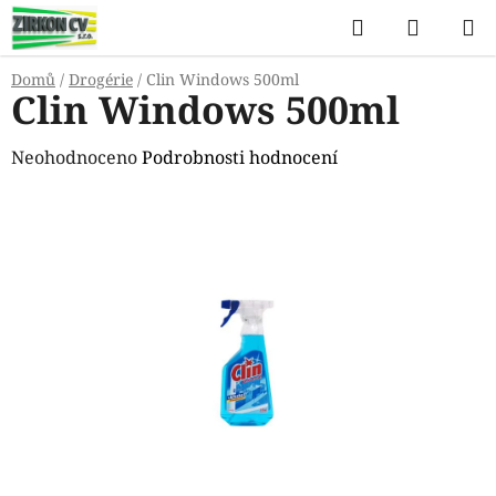
Přejít
Hledat
NÁKUP
na
KOŠÍK
obsah
Domů
/
Drogérie
/
Clin Windows 500ml
Clin Windows 500ml
Průměrné
Neohodnoceno
Podrobnosti hodnocení
hodnocení
produktu
je
0,0
z
5
hvězdiček.