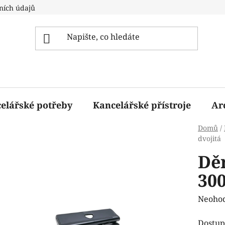
ních údajů
elářské potřeby
Kancelářské přístroje
Ar
Domů
/
dvojitá
Dě
300
Průmě
Neoho
hodnoc
Dostup