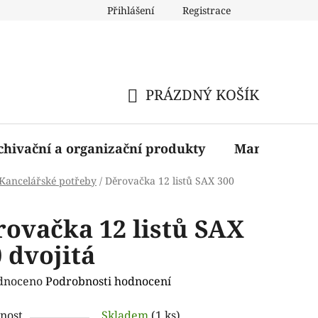
Přihlášení
Registrace
PRÁZDNÝ KOŠÍK
NÁKUPNÍ
KOŠÍK
chivační a organizační produkty
Manažerské 
Kancelářské potřeby
/
Děrovačka 12 listů SAX 300
rovačka 12 listů SAX
 dvojitá
rné
dnoceno
Podrobnosti hodnocení
ení
nost
Skladem
(1 ks)