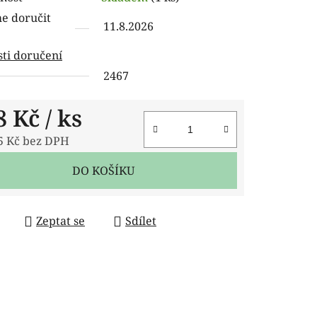
tu
 doručit
11.8.2026
ti doručení
2467
ček.
8 Kč
/ ks
5 Kč bez DPH
 cena:
DO KOŠÍKU
Zeptat se
Sdílet