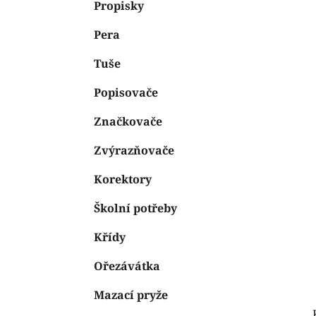
n
Propisky
e
n
Pera
í
p
Tuše
a
n
Popisovače
e
Značkovače
l
Zvýrazňovače
Korektory
Školní potřeby
Křídy
Ořezávátka
Mazací pryže