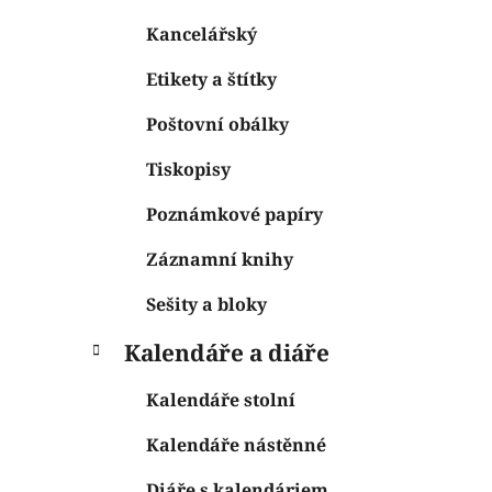
Kancelářský
Etikety a štítky
Poštovní obálky
Tiskopisy
Poznámkové papíry
Záznamní knihy
Sešity a bloky
Kalendáře a diáře
Kalendáře stolní
Kalendáře nástěnné
Diáře s kalendáriem