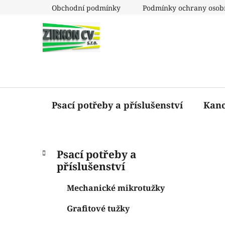
Přejít
Obchodní podmínky
Podmínky ochrany osob
na
obsah
Psací potřeby a příslušenství
Kanc
P
K
Přeskočit
Psací potřeby a
a
o
kategorie
příslušenství
t
s
e
t
Mechanické mikrotužky
g
r
o
Grafitové tužky
a
r
i