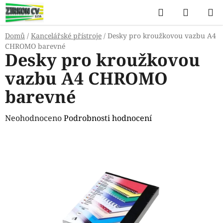
Přejít
Hledat
NÁKUP
na
KOŠÍK
obsah
Domů
/
Kancelářské přístroje
/
Desky pro kroužkovou vazbu A4
CHROMO barevné
Desky pro kroužkovou
vazbu A4 CHROMO
barevné
Průměrné
Neohodnoceno
Podrobnosti hodnocení
hodnocení
produktu
je
0,0
z
5
hvězdiček.