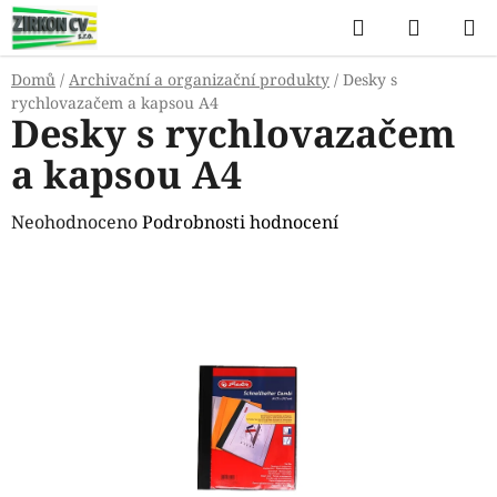
Přejít
Hledat
NÁKUP
na
KOŠÍK
obsah
Domů
/
Archivační a organizační produkty
/
Desky s
rychlovazačem a kapsou A4
Desky s rychlovazačem
a kapsou A4
Průměrné
Neohodnoceno
Podrobnosti hodnocení
hodnocení
produktu
je
0,0
z
5
hvězdiček.