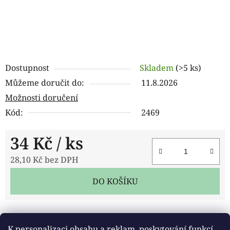
Dostupnost
Skladem
(>5 ks)
Můžeme doručit do:
11.8.2026
Možnosti doručení
Kód:
2469
34 Kč
/ ks
28,10 Kč bez DPH
Měrná cena:
DO KOŠÍKU
Tisk
Zeptat se
Sdílet
K personalizaci obsahu a reklam, poskytování funkcí