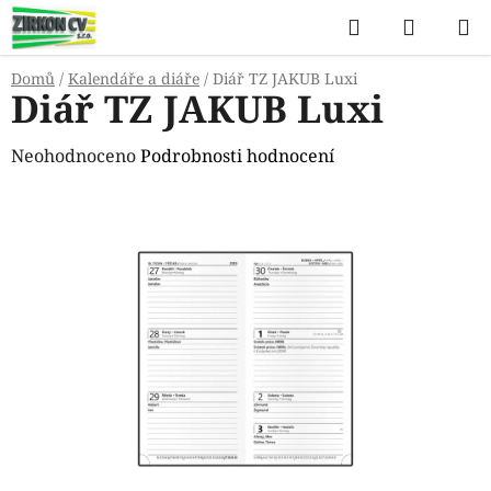
Přejít
Hledat
NÁKUP
na
KOŠÍK
obsah
Domů
/
Kalendáře a diáře
/
Diář TZ JAKUB Luxi
Diář TZ JAKUB Luxi
Průměrné
Neohodnoceno
Podrobnosti hodnocení
hodnocení
produktu
je
0,0
z
5
hvězdiček.