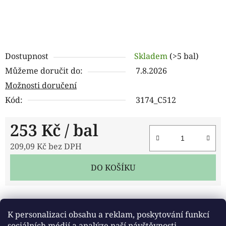
Dostupnost
Skladem
(>5 bal)
Můžeme doručit do:
7.8.2026
Možnosti doručení
Kód:
3174_C512
253 Kč
/ bal
209,09 Kč bez DPH
Měrná cena:
DO KOŠÍKU
Tisk
Zeptat se
Sdílet
K personalizaci obsahu a reklam, poskytování funkcí
sociálních médií a analýze naší návštěvnosti