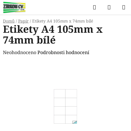
Přejít
Hledat
NÁKUP
na
KOŠÍK
obsah
Domů
/
Papír
/
Etikety A4 105mm x 74mm bílé
Etikety A4 105mm x
74mm bílé
Průměrné
Neohodnoceno
Podrobnosti hodnocení
hodnocení
produktu
je
0,0
z
5
hvězdiček.