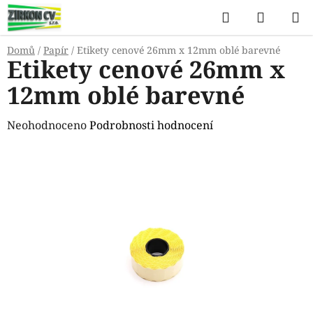
Přejít
Hledat
NÁKUP
na
KOŠÍK
obsah
Domů
/
Papír
/
Etikety cenové 26mm x 12mm oblé barevné
Etikety cenové 26mm x
12mm oblé barevné
Průměrné
Neohodnoceno
Podrobnosti hodnocení
hodnocení
produktu
je
0,0
z
5
hvězdiček.