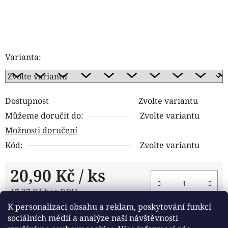
Varianta:
Dostupnost
Zvolte variantu
Můžeme doručit do:
Zvolte variantu
Možnosti doručení
Kód:
Zvolte variantu
20,90 Kč
/ ks
17,27 Kč bez DPH
K personalizaci obsahu a reklam, poskytování funkcí
Měrná cena:
DO KOŠÍKU
sociálních médií a analýze naší návštěvnosti