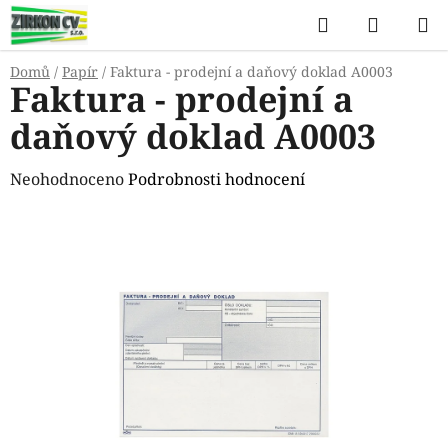
Přejít
Hledat
NÁKUP
na
KOŠÍK
obsah
Domů
/
Papír
/
Faktura - prodejní a daňový doklad A0003
Faktura - prodejní a
daňový doklad A0003
Průměrné
Neohodnoceno
Podrobnosti hodnocení
hodnocení
produktu
je
0,0
z
5
hvězdiček.