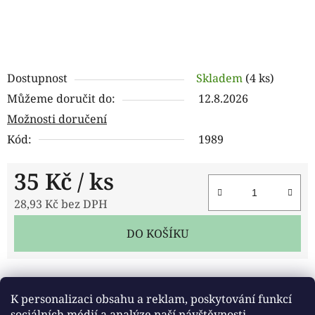
Dostupnost
Skladem
(4 ks)
Můžeme doručit do:
12.8.2026
Možnosti doručení
Kód:
1989
35 Kč
/ ks
28,93 Kč bez DPH
Měrná cena:
DO KOŠÍKU
Tisk
Zeptat se
Sdílet
K personalizaci obsahu a reklam, poskytování funkcí
sociálních médií a analýze naší návštěvnosti