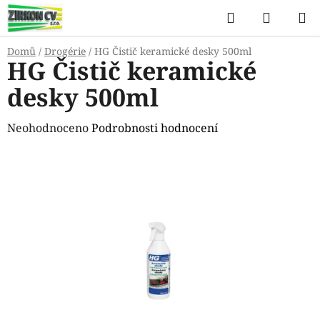
Přejít
Hledat
NÁKUP
na
KOŠÍK
obsah
Domů
/
Drogérie
/
HG Čistič keramické desky 500ml
HG Čistič keramické
desky 500ml
Průměrné
Neohodnoceno
Podrobnosti hodnocení
hodnocení
produktu
je
0,0
z
5
hvězdiček.