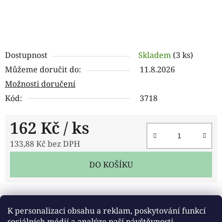
Dostupnost
Skladem
(3 ks)
Můžeme doručit do:
11.8.2026
Možnosti doručení
Kód:
3718
162 Kč
/ ks
133,88 Kč bez DPH
Měrná cena:
DO KOŠÍKU
Tisk
Zeptat se
Sdílet
K personalizaci obsahu a reklam, poskytování funkcí
sociálních médií a analýze naší návštěvnosti