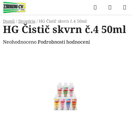
Přejít
Hledat
NÁKUP
na
KOŠÍK
obsah
Domů
/
Drogérie
/
HG Čistič skvrn č.4 50ml
HG Čistič skvrn č.4 50ml
Průměrné
Neohodnoceno
Podrobnosti hodnocení
hodnocení
produktu
je
0,0
z
5
hvězdiček.