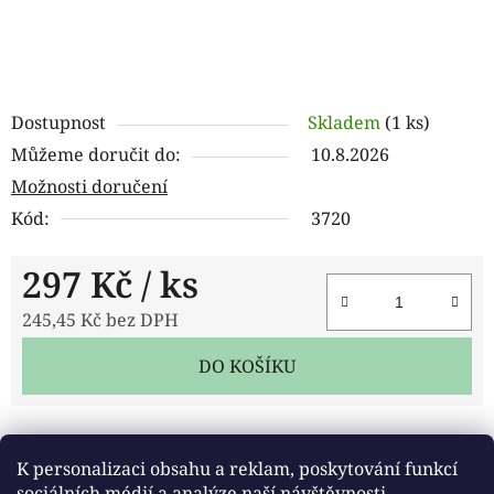
Dostupnost
Skladem
(1 ks)
Můžeme doručit do:
10.8.2026
Možnosti doručení
Kód:
3720
297 Kč
/ ks
245,45 Kč bez DPH
Měrná cena:
DO KOŠÍKU
Tisk
Zeptat se
Sdílet
K personalizaci obsahu a reklam, poskytování funkcí
sociálních médií a analýze naší návštěvnosti