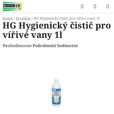
Přejít
Hledat
NÁKUP
na
KOŠÍK
obsah
Domů
/
Drogérie
/
HG Hygienický čistič pro vířivé vany 1l
HG Hygienický čistič pro
vířivé vany 1l
Průměrné
Neohodnoceno
Podrobnosti hodnocení
hodnocení
produktu
je
0,0
z
5
hvězdiček.