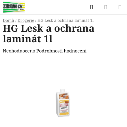
Přejít
Hledat
NÁKUP
na
KOŠÍK
obsah
Domů
/
Drogérie
/
HG Lesk a ochrana laminát 1l
HG Lesk a ochrana
laminát 1l
Průměrné
Neohodnoceno
Podrobnosti hodnocení
hodnocení
produktu
je
0,0
z
5
hvězdiček.