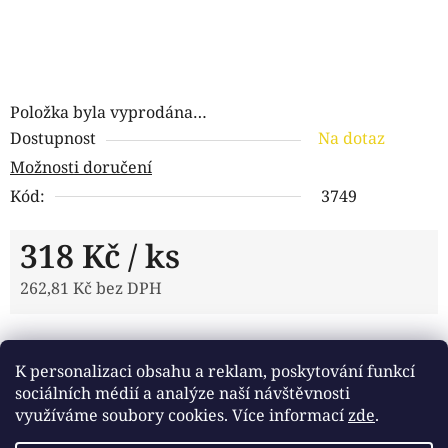
Položka byla vyprodána…
Dostupnost
Na dotaz
Možnosti doručení
Kód:
3749
318 Kč
/ ks
262,81 Kč bez DPH
Měrná cena:
Tisk
Zeptat se
Sdílet
K personalizaci obsahu a reklam, poskytování funkcí
sociálních médií a analýze naší návštěvnosti
využíváme soubory cookies. Více informací
zde
.