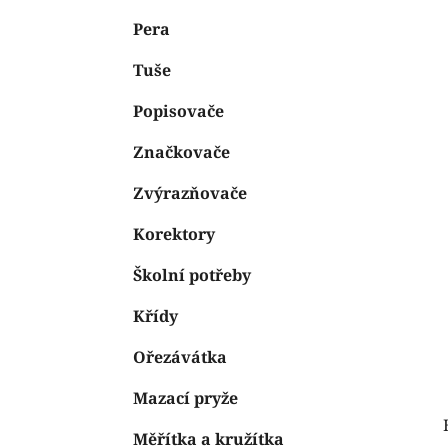
e
n
Pera
í
p
Tuše
a
n
Popisovače
e
Značkovače
l
Zvýrazňovače
Korektory
Školní potřeby
Křídy
Ořezávátka
Mazací pryže
Měřítka a kružítka