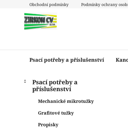
Přejít
Obchodní podmínky
Podmínky ochrany osob
na
obsah
Psací potřeby a příslušenství
Kanc
P
K
Přeskočit
Psací potřeby a
a
o
kategorie
příslušenství
t
s
e
t
Mechanické mikrotužky
g
r
o
Grafitové tužky
a
r
i
n
Propisky