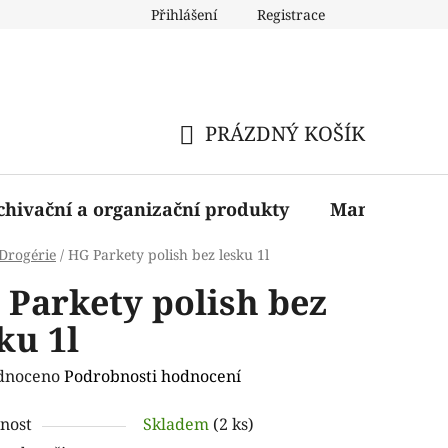
Přihlášení
Registrace
PRÁZDNÝ KOŠÍK
NÁKUPNÍ
KOŠÍK
chivační a organizační produkty
Manažerské 
Drogérie
/
HG Parkety polish bez lesku 1l
 Parkety polish bez
ku 1l
rné
dnoceno
Podrobnosti hodnocení
ení
nost
Skladem
(2 ks)
tu