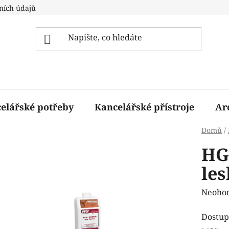
ních údajů
elářské potřeby
Kancelářské přístroje
Ar
Domů
/
HG
les
Průmě
Neoho
hodnoc
Dostup
produk