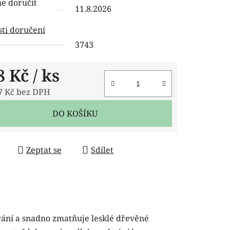
 doručit
11.8.2026
ti doručení
3743
ček.
8 Kč
/ ks
7 Kč bez DPH
 cena:
DO KOŠÍKU
Zeptat se
Sdílet
rání a snadno zmatňuje lesklé dřevěné