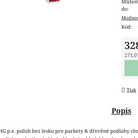
Můžeme
je
do:
0,0
Možnos
z
Kód:
5
hvězdi
32
271,0
Měrná
Tisk
Popis
HG p.e. polish bez lesku pro parkety & dřevěné podlahy ch