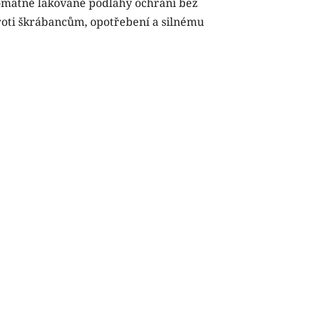
omatně lakované podlahy ochrání bez
 proti škrábancům, opotřebení a silnému