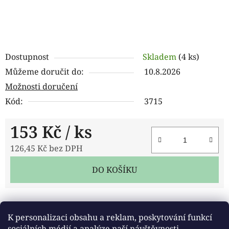
Dostupnost
Skladem
(4 ks)
Můžeme doručit do:
10.8.2026
Možnosti doručení
Kód:
3715
153 Kč
/ ks
126,45 Kč bez DPH
Měrná cena:
DO KOŠÍKU
Tisk
Zeptat se
Sdílet
K personalizaci obsahu a reklam, poskytování funkcí
sociálních médií a analýze naší návštěvnosti