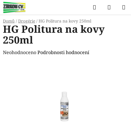
Přejít
Hledat
NÁKUP
na
KOŠÍK
obsah
Domů
/
Drogérie
/
HG Politura na kovy 250ml
HG Politura na kovy
250ml
Průměrné
Neohodnoceno
Podrobnosti hodnocení
hodnocení
produktu
je
0,0
z
5
hvězdiček.