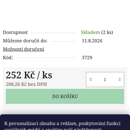
Dostupnost
Skladem
(2 ks)
Můžeme doručit do:
11.8.2026
Možnosti doručení
Kód:
3729
252 Kč
/ ks
208,26 Kč bez DPH
Měrná cena:
DO KOŠÍKU
Tisk
Zeptat se
Sdílet
K personalizaci obsahu a reklam, poskytování funkcí
sociálních médií a analýze naší návštěvnosti