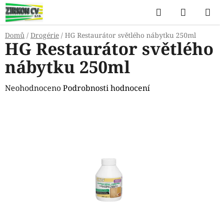
Přejít
Hledat
NÁKUP
na
KOŠÍK
obsah
Domů
/
Drogérie
/
HG Restaurátor světlého nábytku 250ml
HG Restaurátor světlého
nábytku 250ml
Průměrné
Neohodnoceno
Podrobnosti hodnocení
hodnocení
produktu
je
0,0
z
5
hvězdiček.