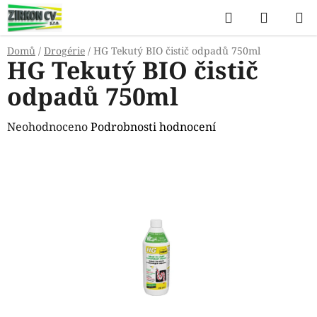
Přejít
Hledat
NÁKUP
na
KOŠÍK
obsah
Domů
/
Drogérie
/
HG Tekutý BIO čistič odpadů 750ml
HG Tekutý BIO čistič
odpadů 750ml
Průměrné
Neohodnoceno
Podrobnosti hodnocení
hodnocení
produktu
je
0,0
z
5
hvězdiček.