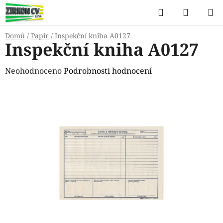
Přejít
Hledat
NÁKUP
na
KOŠÍK
obsah
Domů
/
Papír
/
Inspekční kniha A0127
Inspekční kniha A0127
Průměrné
Neohodnoceno
Podrobnosti hodnocení
hodnocení
produktu
je
0,0
z
5
hvězdiček.