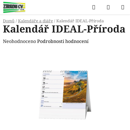
Přejít
Hledat
NÁKUP
na
KOŠÍK
obsah
Domů
/
Kalendáře a diáře
/
Kalendář IDEAL-Příroda
Kalendář IDEAL-Příroda
Průměrné
Neohodnoceno
Podrobnosti hodnocení
hodnocení
produktu
je
0,0
z
5
hvězdiček.