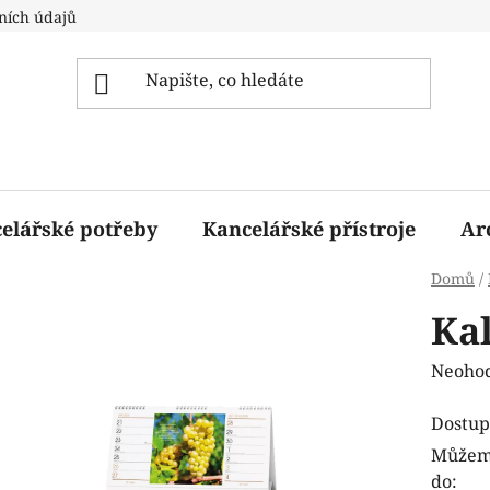
ních údajů
elářské potřeby
Kancelářské přístroje
Ar
Domů
/
Ka
Průmě
Neoho
hodnoc
Dostup
produk
Můžeme
je
do:
0,0