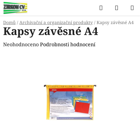
Přejít
Hledat
NÁKUP
na
KOŠÍK
obsah
Domů
/
Archivační a organizační produkty
/
Kapsy závěsné A4
Kapsy závěsné A4
Průměrné
Neohodnoceno
Podrobnosti hodnocení
hodnocení
produktu
je
0,0
z
5
hvězdiček.