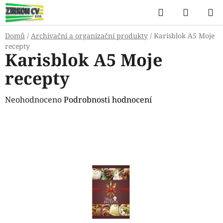
Přejít
Hledat
NÁKUP
na
KOŠÍK
obsah
Domů
/
Archivační a organizační produkty
/
Karisblok A5 Moje
recepty
Karisblok A5 Moje
recepty
Průměrné
Neohodnoceno
Podrobnosti hodnocení
hodnocení
produktu
je
0,0
z
5
hvězdiček.