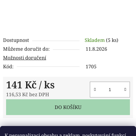
Dostupnost
Skladem
(5 ks)
Můžeme doručit do:
11.8.2026
Možnosti doručení
Kód:
1705
141 Kč
/ ks
116,53 Kč bez DPH
Měrná cena:
DO KOŠÍKU
Tisk
Zeptat se
Sdílet
K personalizaci obsahu a reklam, poskytování funkcí