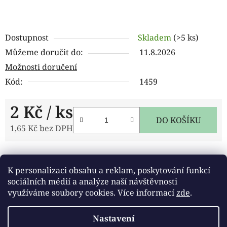
Dostupnost
Skladem
(>5 ks)
Můžeme doručit do:
11.8.2026
Možnosti doručení
Kód:
1459
2 Kč
/ ks
DO KOŠÍKU
1,65 Kč bez DPH
Měrná cena:
Tisk
Zeptat se
Sdílet
K personalizaci obsahu a reklam, poskytování funkcí
sociálních médií a analýze naší návštěvnosti
využíváme soubory cookies. Více informací
zde
.
Popis
Nastavení