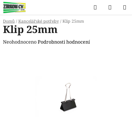
Přejít
Hledat
NÁKUP
na
KOŠÍK
obsah
Domů
/
Kancelářské potřeby
/
Klip 25mm
Klip 25mm
Průměrné
Neohodnoceno
Podrobnosti hodnocení
hodnocení
produktu
je
0,0
z
5
hvězdiček.