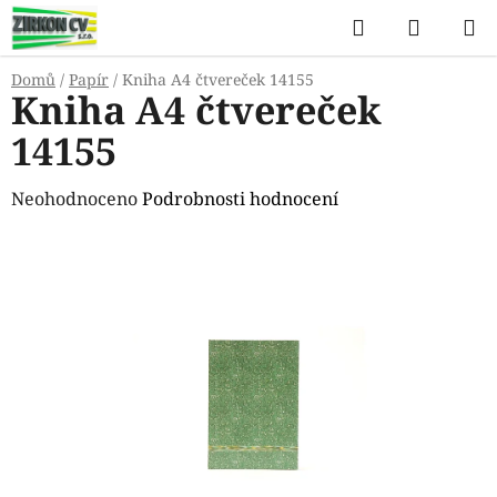
Přejít
Hledat
NÁKUP
na
KOŠÍK
obsah
Domů
/
Papír
/
Kniha A4 čtvereček 14155
Kniha A4 čtvereček
14155
Průměrné
Neohodnoceno
Podrobnosti hodnocení
hodnocení
produktu
je
0,0
z
5
hvězdiček.