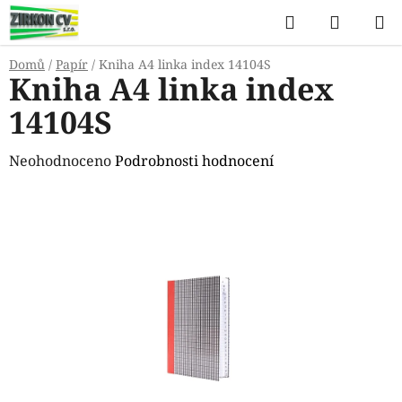
Přejít
Hledat
NÁKUP
na
KOŠÍK
obsah
Domů
/
Papír
/
Kniha A4 linka index 14104S
Kniha A4 linka index
14104S
Průměrné
Neohodnoceno
Podrobnosti hodnocení
hodnocení
produktu
je
0,0
z
5
hvězdiček.