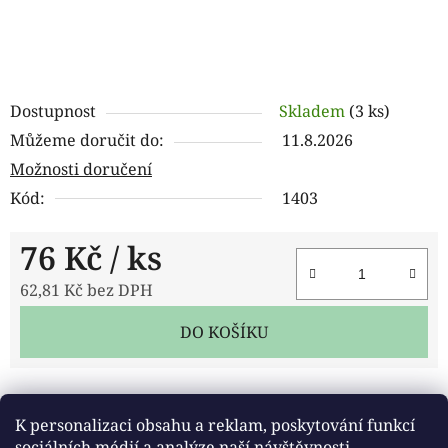
Dostupnost
Skladem
(3 ks)
Můžeme doručit do:
11.8.2026
Možnosti doručení
Kód:
1403
76 Kč
/ ks
62,81 Kč bez DPH
Měrná cena:
DO KOŠÍKU
Tisk
Zeptat se
Sdílet
K personalizaci obsahu a reklam, poskytování funkcí
sociálních médií a analýze naší návštěvnosti