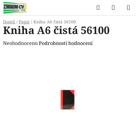
Přejít
Hledat
NÁKUP
na
KOŠÍK
obsah
Domů
/
Papír
/
Kniha A6 čistá 56100
Kniha A6 čistá 56100
Průměrné
Neohodnoceno
Podrobnosti hodnocení
hodnocení
produktu
je
0,0
z
5
hvězdiček.