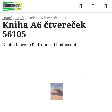
Přejít
Hledat
NÁKUP
na
KOŠÍK
obsah
Domů
/
Papír
/
Kniha A6 čtvereček 56105
Kniha A6 čtvereček
56105
Průměrné
Neohodnoceno
Podrobnosti hodnocení
hodnocení
produktu
je
0,0
z
5
hvězdiček.