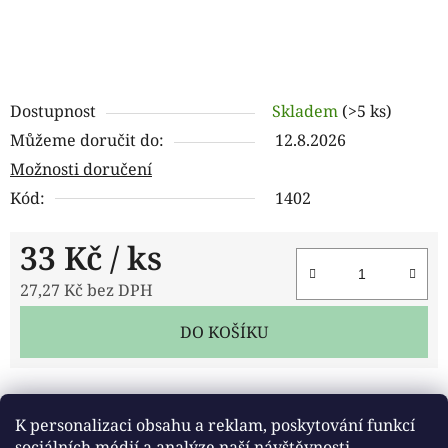
Dostupnost
Skladem
(>5 ks)
Můžeme doručit do:
12.8.2026
Možnosti doručení
Kód:
1402
33 Kč
/ ks
27,27 Kč bez DPH
Měrná cena:
DO KOŠÍKU
Tisk
Zeptat se
Sdílet
K personalizaci obsahu a reklam, poskytování funkcí
sociálních médií a analýze naší návštěvnosti