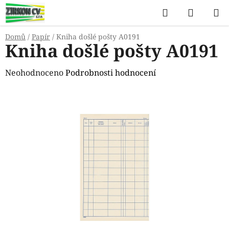
Přejít
Hledat
NÁKUP
na
KOŠÍK
obsah
Domů
/
Papír
/
Kniha došlé pošty A0191
Kniha došlé pošty A0191
Průměrné
Neohodnoceno
Podrobnosti hodnocení
hodnocení
produktu
je
0,0
z
5
hvězdiček.