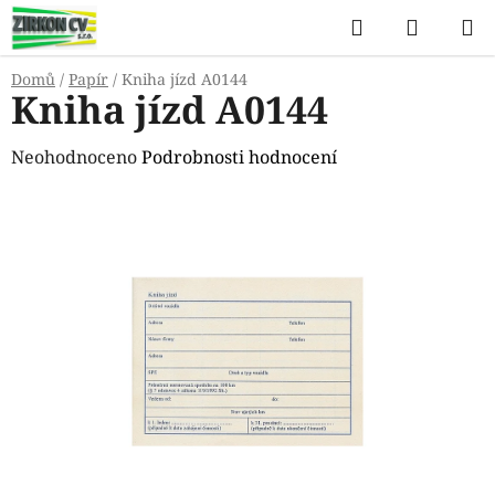
Přejít
Hledat
NÁKUP
na
KOŠÍK
obsah
Domů
/
Papír
/
Kniha jízd A0144
Kniha jízd A0144
Průměrné
Neohodnoceno
Podrobnosti hodnocení
hodnocení
produktu
je
0,0
z
5
hvězdiček.