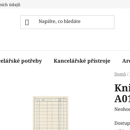
ních údajů
elářské potřeby
Kancelářské přístroje
Ar
Domů
/
Kn
A0
Průmě
Neoho
hodnoc
Dostup
produk