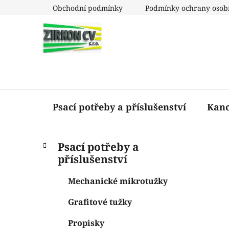
Přejít
Obchodní podmínky
Podmínky ochrany osob
na
obsah
Psací potřeby a příslušenství
Kanc
P
K
Přeskočit
Psací potřeby a
a
o
kategorie
příslušenství
t
s
e
t
Mechanické mikrotužky
g
r
o
Grafitové tužky
a
r
i
n
Propisky