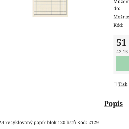
Můžeme
je
do:
0,0
Možnos
z
Kód:
5
hvězdi
51
42,15
Měrná
Tisk
Popis
A4 recyklovaný papír blok 120 listů Kód: 2129