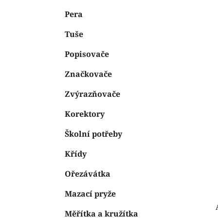
e
n
Pera
í
p
Tuše
a
n
Popisovače
e
Značkovače
l
Zvýrazňovače
Korektory
Školní potřeby
Křídy
Ořezávátka
Mazací pryže
Měřítka a kružítka