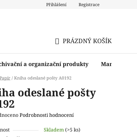
Přihlášení
Registrace
PRÁZDNÝ KOŠÍK
NÁKUPNÍ
KOŠÍK
chivační a organizační produkty
Manažerské 
Papír
/
Kniha odeslané pošty A0192
iha odeslané pošty
192
rné
dnoceno
Podrobnosti hodnocení
ení
nost
Skladem
(>5 ks)
tu