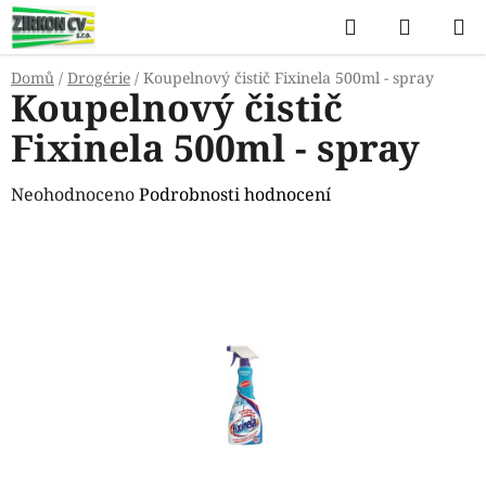
Přejít
Hledat
NÁKUP
na
KOŠÍK
obsah
Domů
/
Drogérie
/
Koupelnový čistič Fixinela 500ml - spray
Koupelnový čistič
Fixinela 500ml - spray
Průměrné
Neohodnoceno
Podrobnosti hodnocení
hodnocení
produktu
je
0,0
z
5
hvězdiček.