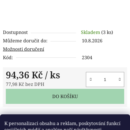
Dostupnost
Skladem
(3 ks)
Můžeme doručit do:
10.8.2026
Možnosti doručení
Kód:
2304
94,36 Kč
/ ks
77,98 Kč bez DPH
Měrná cena:
DO KOŠÍKU
Tisk
Zeptat se
Sdílet
K personalizaci obsahu a reklam, poskytování funkcí
sociálních médií a analýze naší návštěvnosti