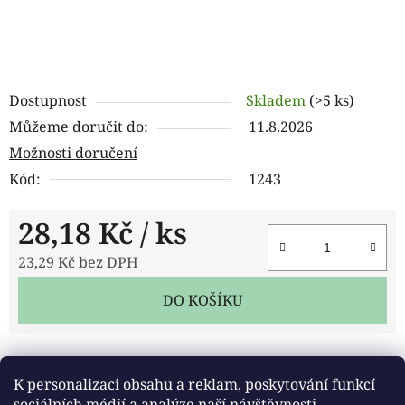
Dostupnost
Skladem
(>5 ks)
Můžeme doručit do:
11.8.2026
Možnosti doručení
Kód:
1243
28,18 Kč
/ ks
23,29 Kč bez DPH
Měrná cena:
DO KOŠÍKU
Tisk
Zeptat se
Sdílet
K personalizaci obsahu a reklam, poskytování funkcí
sociálních médií a analýze naší návštěvnosti