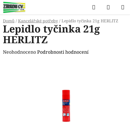
Přejít
Hledat
NÁKUP
na
KOŠÍK
obsah
Domů
/
Kancelářské potřeby
/
Lepidlo tyčinka 21g HERLITZ
Lepidlo tyčinka 21g
HERLITZ
Průměrné
Neohodnoceno
Podrobnosti hodnocení
hodnocení
produktu
je
0,0
z
5
hvězdiček.