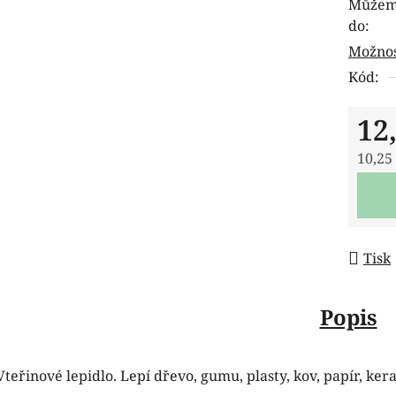
Můžeme
je
do:
0,0
Možnos
z
Kód:
5
hvězdi
12
10,25
Měrná
Tisk
Popis
Vteřinové lepidlo. Lepí dřevo, gumu, plasty, kov, papír, ker