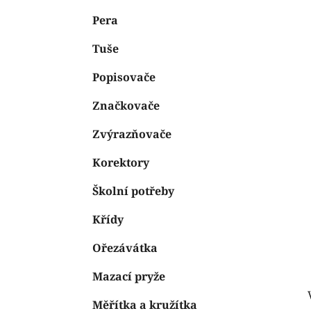
e
n
Pera
í
p
Tuše
a
n
Popisovače
e
Značkovače
l
Zvýrazňovače
Korektory
Školní potřeby
Křídy
Ořezávátka
Mazací pryže
Měřítka a kružítka