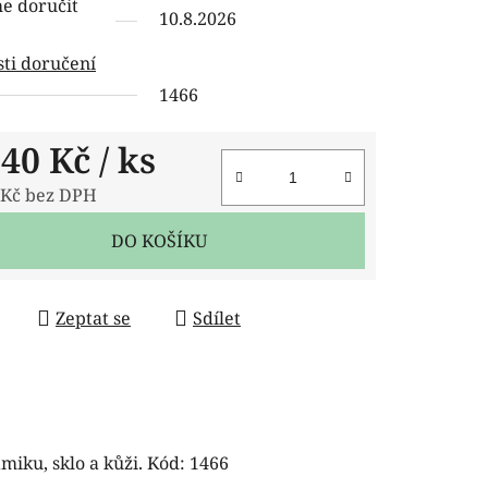
 doručit
10.8.2026
ti doručení
1466
ček.
,40 Kč
/ ks
 Kč bez DPH
 cena:
DO KOŠÍKU
Zeptat se
Sdílet
amiku, sklo a kůži. Kód: 1466