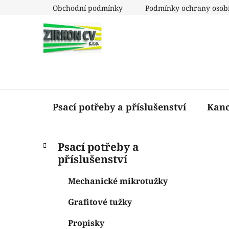
Přejít
Obchodní podmínky
Podmínky ochrany osob
na
obsah
Psací potřeby a příslušenství
Kanc
P
K
Přeskočit
Psací potřeby a
a
o
kategorie
příslušenství
t
s
e
t
Mechanické mikrotužky
g
r
o
Grafitové tužky
a
r
i
n
Propisky