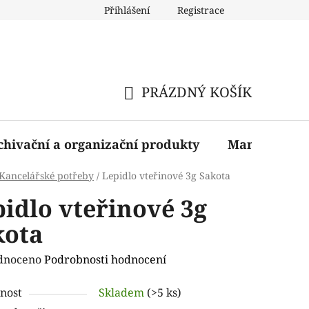
Přihlášení
Registrace
PRÁZDNÝ KOŠÍK
NÁKUPNÍ
KOŠÍK
chivační a organizační produkty
Manažerské 
Kancelářské potřeby
/
Lepidlo vteřinové 3g Sakota
idlo vteřinové 3g
kota
rné
dnoceno
Podrobnosti hodnocení
ení
nost
Skladem
(>5 ks)
tu