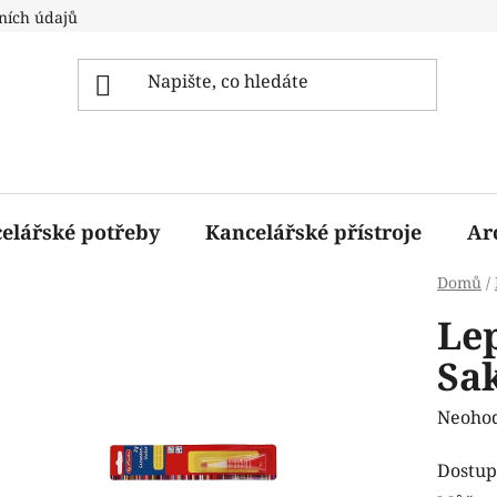
ních údajů
elářské potřeby
Kancelářské přístroje
Ar
Domů
/
Lep
Sa
Průmě
Neoho
hodnoc
Dostup
produk