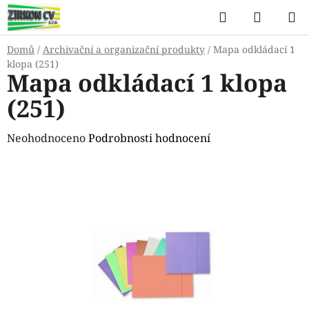
Přejít
Hledat
NÁKUP
na
KOŠÍK
obsah
Domů
/
Archivační a organizační produkty
/
Mapa odkládací 1
klopa (251)
Mapa odkládací 1 klopa
(251)
Průměrné
Neohodnoceno
Podrobnosti hodnocení
hodnocení
produktu
je
0,0
z
5
hvězdiček.