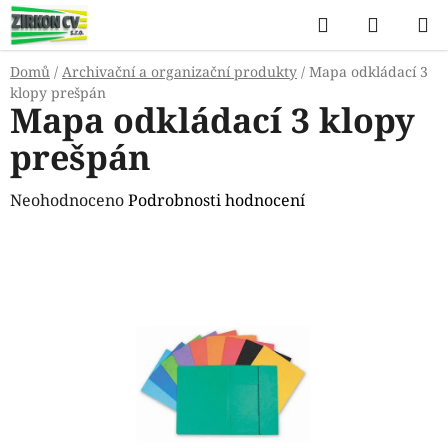
Přejít
Hledat
NÁKUP
na
KOŠÍK
obsah
Domů
/
Archivační a organizační produkty
/
Mapa odkládací 3
klopy prešpán
Mapa odkládací 3 klopy
prešpán
Průměrné
Neohodnoceno
Podrobnosti hodnocení
hodnocení
produktu
je
0,0
z
5
hvězdiček.