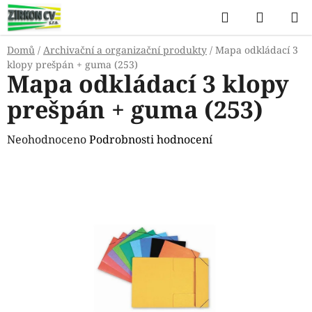
Přejít
Hledat
NÁKUP
na
KOŠÍK
obsah
Domů
/
Archivační a organizační produkty
/
Mapa odkládací 3
klopy prešpán + guma (253)
Mapa odkládací 3 klopy
prešpán + guma (253)
Průměrné
Neohodnoceno
Podrobnosti hodnocení
hodnocení
produktu
je
0,0
z
5
hvězdiček.