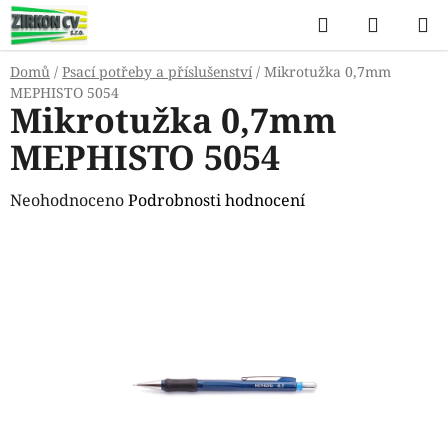
Přejít
Hledat
NÁKUP
na
KOŠÍK
obsah
Domů
/
Psací potřeby a příslušenství
/
Mikrotužka 0,7mm
MEPHISTO 5054
Mikrotužka 0,7mm
MEPHISTO 5054
Průměrné
Neohodnoceno
Podrobnosti hodnocení
hodnocení
produktu
je
0,0
z
5
hvězdiček.