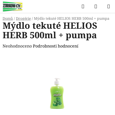
Přejít
Hledat
NÁKUP
na
KOŠÍK
obsah
Domů
/
Drogérie
/
Mýdlo tekuté HELIOS HERB 500ml + pumpa
Mýdlo tekuté HELIOS
HERB 500ml + pumpa
Průměrné
Neohodnoceno
Podrobnosti hodnocení
hodnocení
produktu
je
0,0
z
5
hvězdiček.