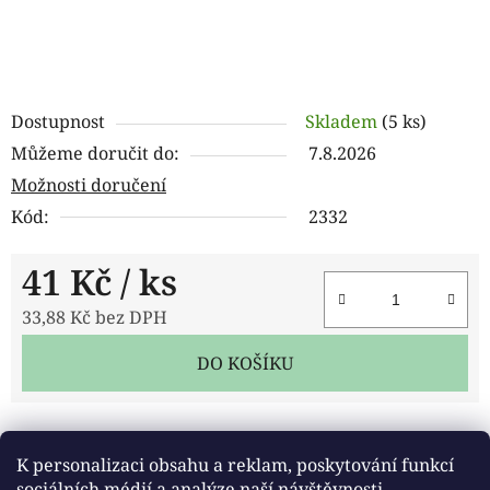
Dostupnost
Skladem
(5 ks)
Můžeme doručit do:
7.8.2026
Možnosti doručení
Kód:
2332
41 Kč
/ ks
33,88 Kč bez DPH
Měrná cena:
DO KOŠÍKU
Tisk
Zeptat se
Sdílet
K personalizaci obsahu a reklam, poskytování funkcí
sociálních médií a analýze naší návštěvnosti