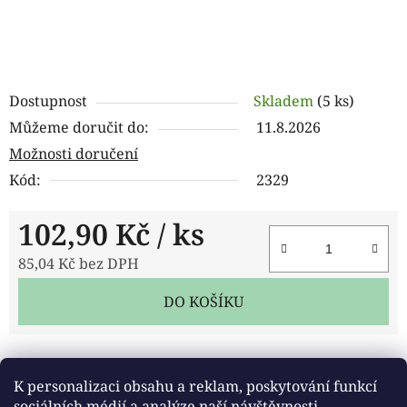
Dostupnost
Skladem
(5 ks)
Můžeme doručit do:
11.8.2026
Možnosti doručení
Kód:
2329
102,90 Kč
/ ks
85,04 Kč bez DPH
Měrná cena:
DO KOŠÍKU
Tisk
Zeptat se
Sdílet
K personalizaci obsahu a reklam, poskytování funkcí
sociálních médií a analýze naší návštěvnosti