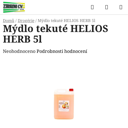
Přejít
Hledat
NÁKUP
na
KOŠÍK
obsah
Domů
/
Drogérie
/
Mýdlo tekuté HELIOS HERB 5l
Mýdlo tekuté HELIOS
HERB 5l
Průměrné
Neohodnoceno
Podrobnosti hodnocení
hodnocení
produktu
je
0,0
z
5
hvězdiček.