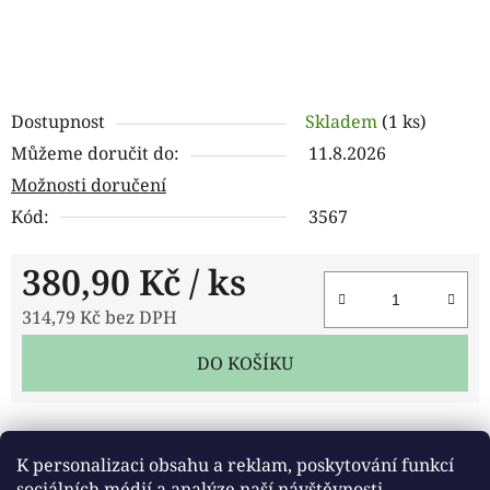
Dostupnost
Skladem
(1 ks)
Můžeme doručit do:
11.8.2026
Možnosti doručení
Kód:
3567
380,90 Kč
/ ks
314,79 Kč bez DPH
Měrná cena:
DO KOŠÍKU
Tisk
Zeptat se
Sdílet
K personalizaci obsahu a reklam, poskytování funkcí
sociálních médií a analýze naší návštěvnosti