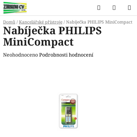
Přejít
Hledat
NÁKUP
na
KOŠÍK
obsah
Domů
/
Kancelářské přístroje
/
Nabíječka PHILIPS MiniCompact
Nabíječka PHILIPS
MiniCompact
Průměrné
Neohodnoceno
Podrobnosti hodnocení
hodnocení
produktu
je
0,0
z
5
hvězdiček.